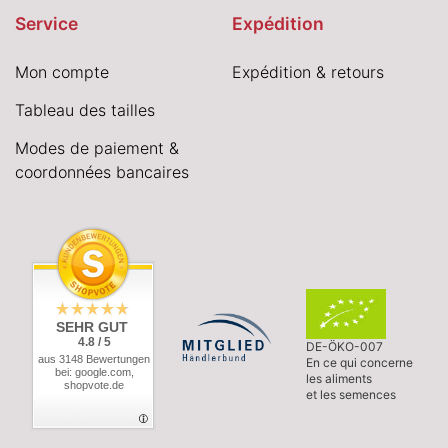
Service
Expédition
Mon compte
Expédition & retours
Tableau des tailles
Modes de paiement &
coordonnées bancaires
SEHR GUT
4.8 / 5
DE-ÖKO-007
aus 3148 Bewertungen
En ce qui concerne
bei: google.com,
les aliments
shopvote.de
et les semences