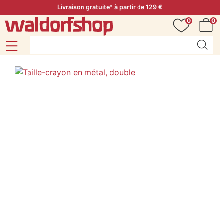
Livraison gratuite* à partir de 129 €
0
0