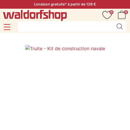
Livraison gratuite* à partir de 129 €
0
0