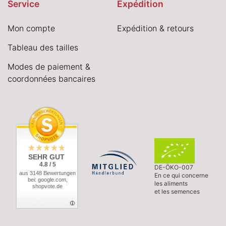
Service
Expédition
Mon compte
Expédition & retours
Tableau des tailles
Modes de paiement &
coordonnées bancaires
SEHR GUT
4.8 / 5
DE-ÖKO-007
aus 3148 Bewertungen
En ce qui concerne
bei: google.com,
les aliments
shopvote.de
et les semences