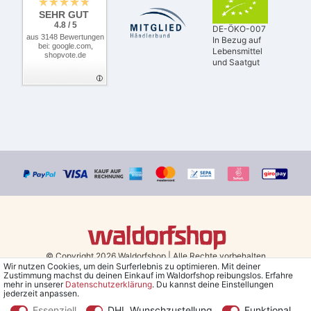
SEHR GUT
4.8 / 5
DE-ÖKO-007
aus 3148 Bewertungen
In Bezug auf
bei: google.com,
Lebensmittel
shopvote.de
und Saatgut
© Copyright 2026 Waldorfshop
|
Alle Rechte vorbehalten.
Wir nutzen Cookies, um dein Surferlebnis zu optimieren. Mit deiner
Zustimmung machst du deinen Einkauf im Waldorfshop reibungslos. Erfahre
Bestellungen mit Prio Versand bis 13 Uhr, garantierter Versand am
mehr in unserer
Daten­schutz­erklärung
. Du kannst deine Einstellungen
jederzeit anpassen.
selben Tag!
Essenziell
DHL Wunschzustellung
Funktional