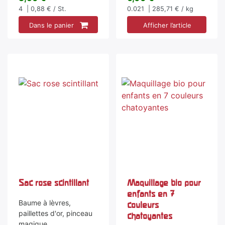
4
| 0,88 € / St.
0.021
| 285,71 € / kg
Dans le panier
Afficher l’article
Sac rose scintillant
Maquillage bio pour
enfants en 7
Baume à lèvres,
couleurs
paillettes d'or, pinceau
chatoyantes
magique