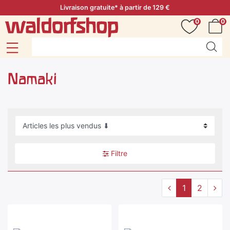
Livraison gratuite* à partir de 129 €
0
0
Namaki
Filtre
1
2