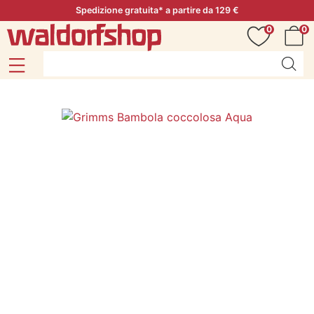
Spedizione gratuita* a partire da 129 €
0
0