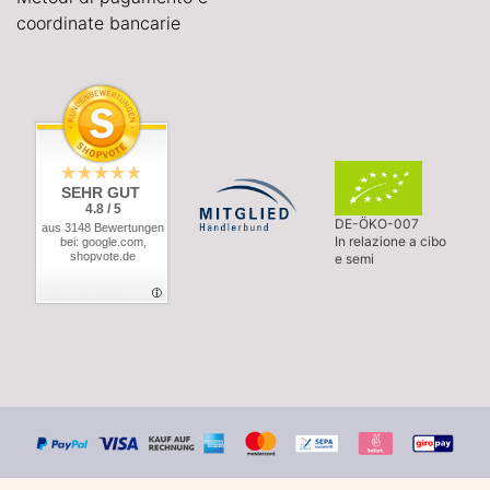
coordinate bancarie
SEHR GUT
4.8 / 5
DE-ÖKO-007
aus 3148 Bewertungen
In relazione a cibo
bei: google.com,
shopvote.de
e semi