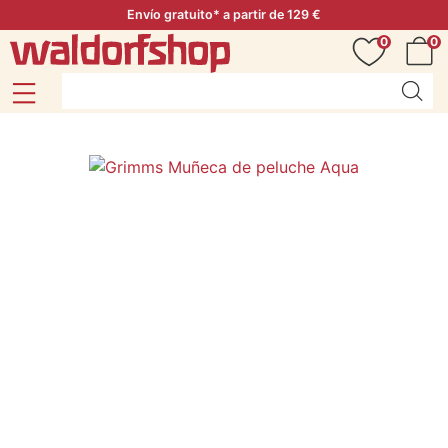
Envío gratuito* a partir de 129 €
0
0