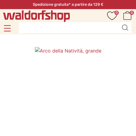
Spedizione gratuita* a partire da 129 €
0
0