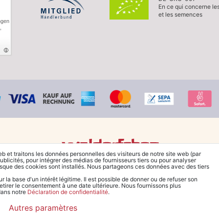
En ce qui concerne le
et les semences
ngen
,
eb et traitons les données personnelles des visiteurs de notre site web (par
© Copyright 2026 Waldorfshop
|
Tous droits réservés.
ublicités, pour intégrer des médias de fournisseurs tiers ou pour analyser
rsque des cookies sont installés. Nous partageons ces données avec des tiers
la base d'un intérêt légitime. Il est possible de donner ou de refuser son
retirer le consentement à une date ultérieure. Nous fournissons plus
 dans notre
Déclaration de confidentialité
.
*Commander en France à partir de 99 € sans frais de port
Autres paramètres