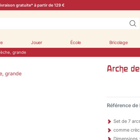
ivraison gratuite* à partir de 129 €
le
Jouer
École
Bricolage
rèche, grande
Arche de
Référence de l
Set de 7 arc
comme crèche
Dimensions :