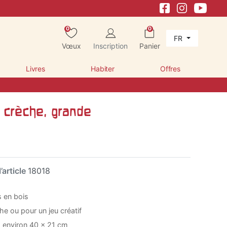
0
0
FR
Vœux
Inscription
Panier
Livres
Habiter
Offres
 crèche, grande
’article
18018
s en bois
 ou pour un jeu créatif
 environ 40 x 21 cm