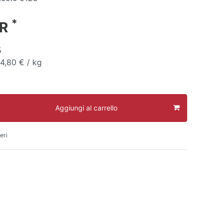
*
UR
5
14,80 € / kg
Aggiungi al carrello
eri