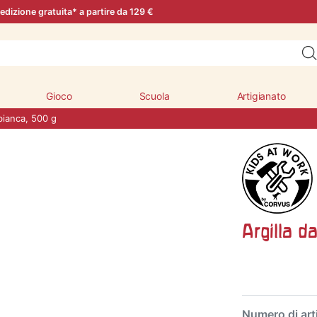
edizione gratuita* a partire da 129 €
Gioco
Scuola
Artigianato
bianca, 500 g
Argilla d
Numero di art