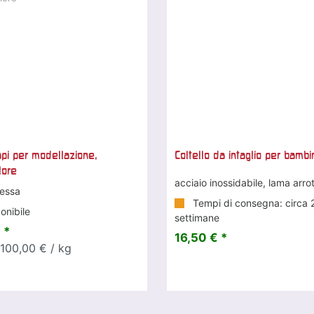
api per modellazione,
Coltello da intaglio per bambi
lore
acciaio inossidabile, lama arr
essa
Tempi di consegna: circa 
onibile
settimane
 *
16,50 € *
 100,00 € / kg