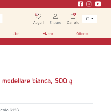
0
0
IT
Auguri
Entrare
Carrello
Libri
Vivere
Offerte
a modellare bianca, 500 g
icolo
6128