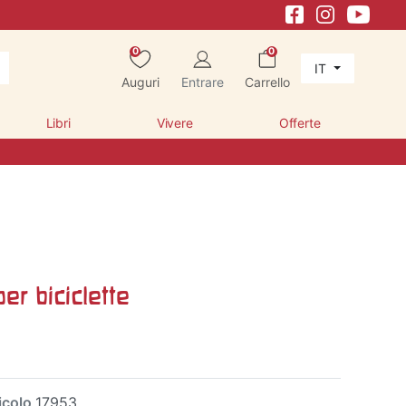
0
0
IT
Auguri
Entrare
Carrello
Libri
Vivere
Offerte
per biciclette
icolo
17953