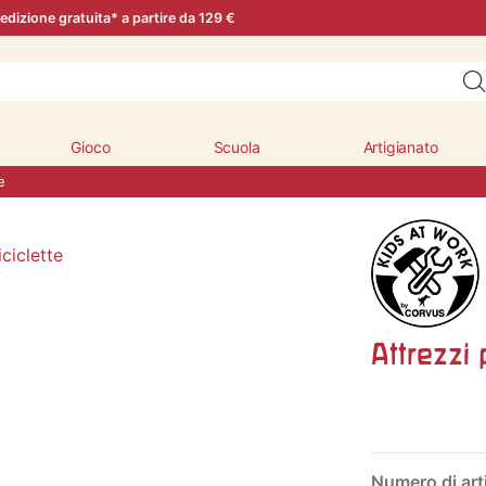
edizione gratuita* a partire da 129 €
Gioco
Scuola
Artigianato
e
Attrezzi 
Numero di art