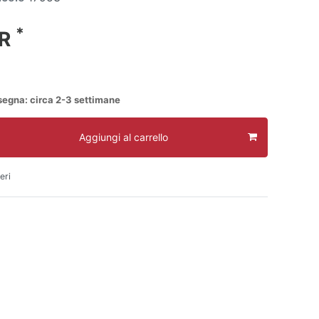
*
UR
segna: circa 2-3 settimane
Aggiungi al carrello
eri