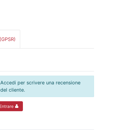
 (GPSR)
Accedi per scrivere una recensione
del cliente.
Entrare