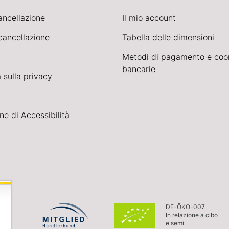
cancellazione
Il mio account
cancellazione
Tabella delle dimensioni
Metodi di pagamento e coo
bancarie
 sulla privacy
ne di Accessibilità
DE-ÖKO-007
In relazione a cibo
e semi