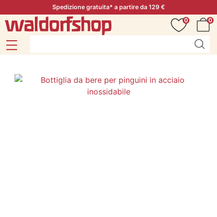
Spedizione gratuita* a partire da 129 €
0
0