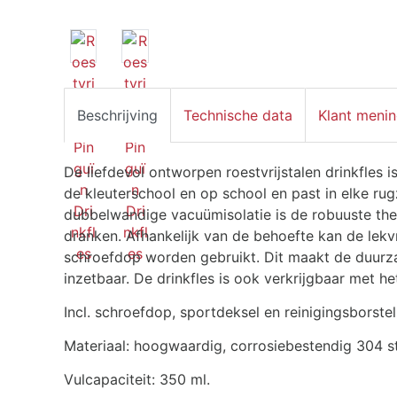
Beschrijving
Technische data
Klant meni
De liefdevol ontworpen roestvrijstalen drinkfles 
de kleuterschool en op school en past in elke ru
dubbelwandige vacuümisolatie is de robuuste th
dranken. Afhankelijk van de behoefte kan de lekv
schroefdop worden gebruikt. Dit maakt de duurzam
inzetbaar. De drinkfles is ook verkrijgbaar met he
Incl. schroefdop, sportdeksel en reinigingsborstel
Materiaal: hoogwaardig, corrosiebestendig 304 st
Vulcapaciteit: 350 ml.