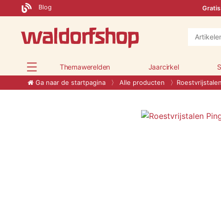
Blog
Gratis
Themawerelden
Jaarcirkel
S
Ga naar de startpagina
Alle producten
Roestvrijstale