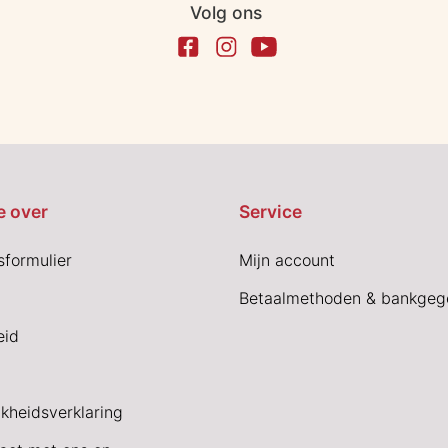
Volg ons
e over
Service
sformulier
Mijn account
Betaalmethoden & bankgeg
eid
jkheidsverklaring