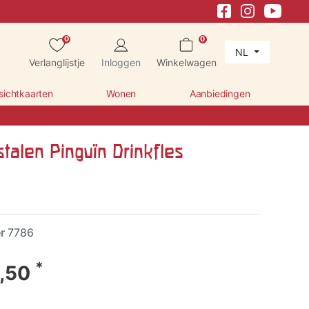
0
0
NL
Verlanglijstje
Inloggen
Winkelwagen
sichtkaarten
Wonen
Aanbiedingen
stalen Pinguïn Drinkfles
er
7786
*
,50