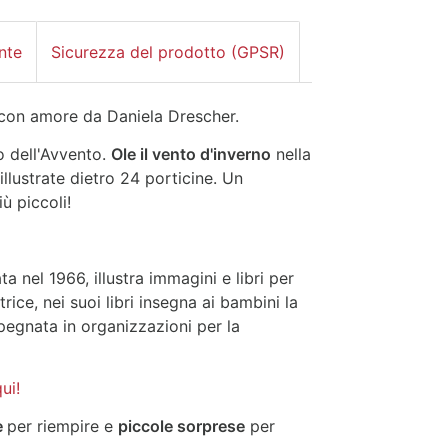
nte
Sicurezza del prodotto (GPSR)
o con amore da Daniela Drescher.
 dell'Avvento.
Ole il vento d'inverno
nella
llustrate dietro 24 porticine. Un
ù piccoli!
a nel 1966, illustra immagini e libri per
ice, nei suoi libri insegna ai bambini la
mpegnata in organizzazioni per la
ui!
e
per riempire e
piccole sorprese
per