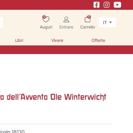
0
0
IT
Auguri
Entrare
Carrello
Libri
Vivere
Offerte
io dell'Avvento Ole Winterwicht
icolo
18130