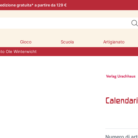
edizione gratuita* a partire da 129 €
Gioco
Scuola
Artigianato
nto Ole Winterwicht
Calendar
Numero di art