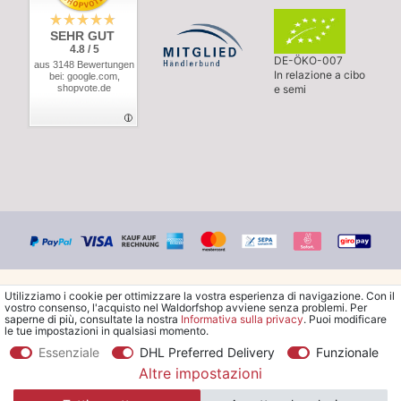
SEHR GUT
4.8 / 5
DE-ÖKO-007
aus 3148 Bewertungen
In relazione a cibo
bei: google.com,
shopvote.de
e semi
Utilizziamo i cookie per ottimizzare la vostra esperienza di navigazione. Con il
vostro consenso, l'acquisto nel Waldorfshop avviene senza problemi. Per
saperne di più, consultate la nostra
Informativa sulla privacy
. Puoi modificare
le tue impostazioni in qualsiasi momento.
© Copyright 2026 Waldorfshop
|
Tutti i diritti riservati.
Essenziale
DHL Preferred Delivery
Funzionale
Altre impostazioni
*Ordina la spedizione gratuita in Italia a partire da 99 €. Sono