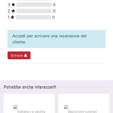
3
0
2
0
1
0
Accedi per scrivere una recensione del
cliente.
Entrare
Potrebbe anche interessarti