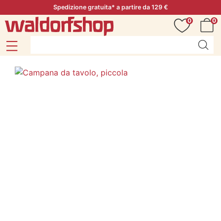
Spedizione gratuita* a partire da 129 €
0
0