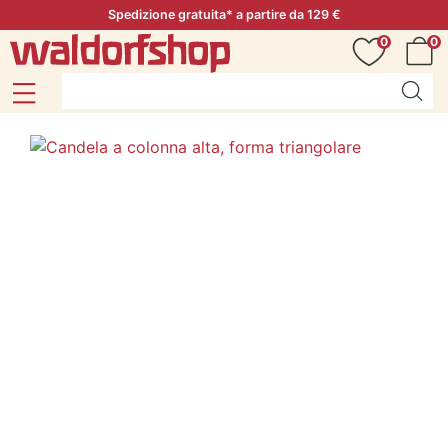
Spedizione gratuita* a partire da 129 €
0
0