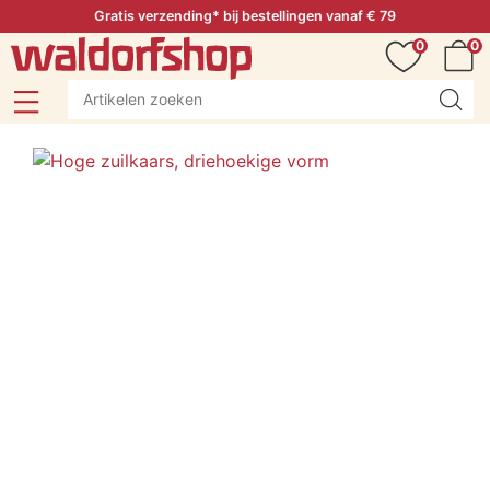
Gratis verzending* bij bestellingen vanaf € 79
0
0