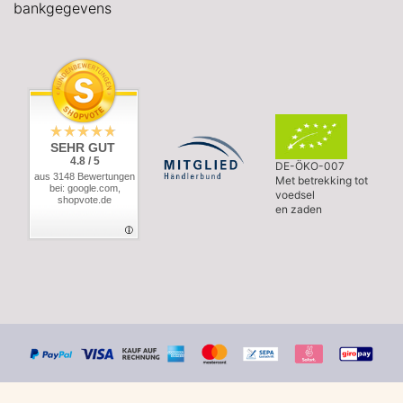
bankgegevens
SEHR GUT
4.8 / 5
DE-ÖKO-007
aus 3148 Bewertungen
Met betrekking tot
bei: google.com,
voedsel
shopvote.de
en zaden