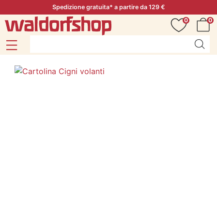
Spedizione gratuita* a partire da 129 €
0
0