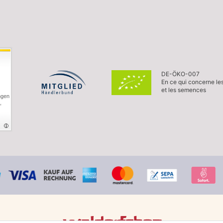
DE-ÖKO-007
En ce qui concerne le
et les semences
ngen
,