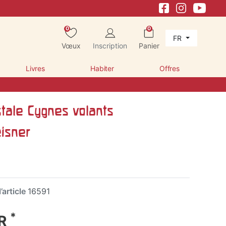
0
0
FR
Vœux
Inscription
Panier
Livres
Habiter
Offres
tale Cygnes volants
eisner
’article
16591
*
UR