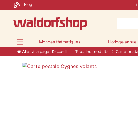
Blog
L
Mondes thématiques
Horloge annuel
Aller à la page d’accueil
Tous les produits
Carte post