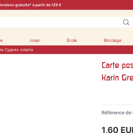
ivraison gratuite* à partir de 129 €
le
Jouer
École
Bricolage
ale Cygnes volants
Carte pos
Karin Gr
Référence de l
1,60 E