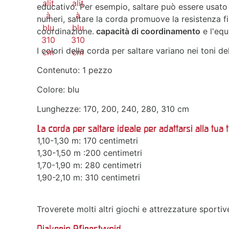
educativo. Per esempio, saltare può essere usato p
numeri, saltare la corda promuove la resistenza fis
coordinazione.
capacità di coordinamento
e l'equ
I colori della corda per saltare variano nei toni de
Contenuto: 1 pezzo
Colore: blu
Lunghezze: 170, 200, 240, 280, 310 cm
La corda per saltare ideale per adattarsi alla tua t
1,10-1,30 m: 170 centimetri
1,30-1,50 m :200 centimetri
1,70-1,90 m: 280 centimetri
1,90-2,10 m: 310 centimetri
Troverete molti altri giochi e attrezzature sporti
Diakonie Pfingstweid,