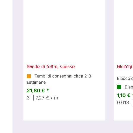
Bande di feltro, spesse
Blocchi
Tempi di consegna: circa 2-3
Blocco d
settimane
Disp
21,80 € *
1,10 € 
3
| 7,27 € / m
0.013
|