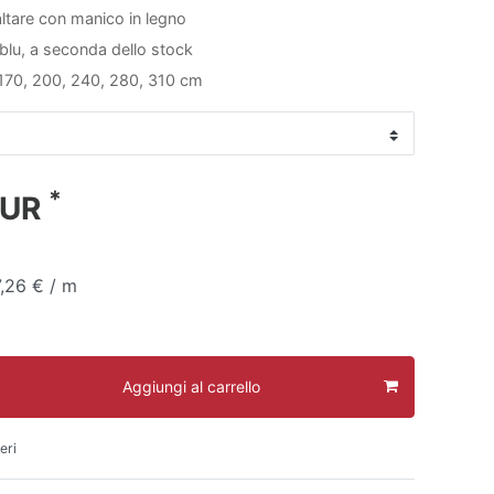
ltare con manico in legno
i blu, a seconda dello stock
170, 200, 240, 280, 310 cm
*
EUR
7,26 € / m
Aggiungi al carrello
eri