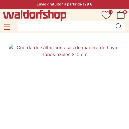
Envío gratuito* a partir de 129 €
0
0