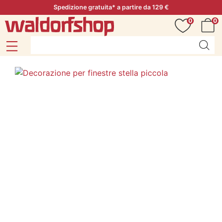
Spedizione gratuita* a partire da 129 €
0
0