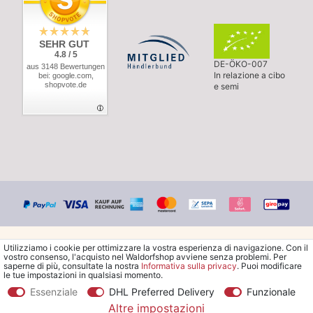
SEHR GUT
4.8 / 5
DE-ÖKO-007
aus 3148 Bewertungen
In relazione a cibo
bei: google.com,
shopvote.de
e semi
Utilizziamo i cookie per ottimizzare la vostra esperienza di navigazione. Con il
vostro consenso, l'acquisto nel Waldorfshop avviene senza problemi. Per
saperne di più, consultate la nostra
Informativa sulla privacy
. Puoi modificare
le tue impostazioni in qualsiasi momento.
© Copyright 2026 Waldorfshop
|
Tutti i diritti riservati.
Essenziale
DHL Preferred Delivery
Funzionale
Altre impostazioni