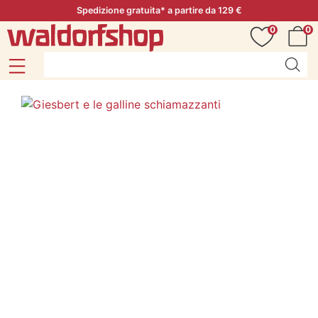
Spedizione gratuita* a partire da 129 €
0
0