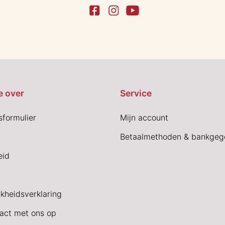
e over
Service
sformulier
Mijn account
Betaalmethoden & bankgeg
eid
jkheidsverklaring
act met ons op