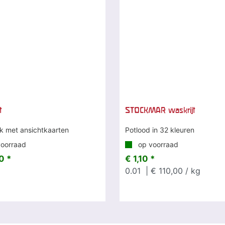
t
STOCKMAR waskrijt
k met ansichtkaarten
Potlood in 32 kleuren
oorraad
op voorraad
0 *
€ 1,10 *
0.01
| € 110,00 / kg