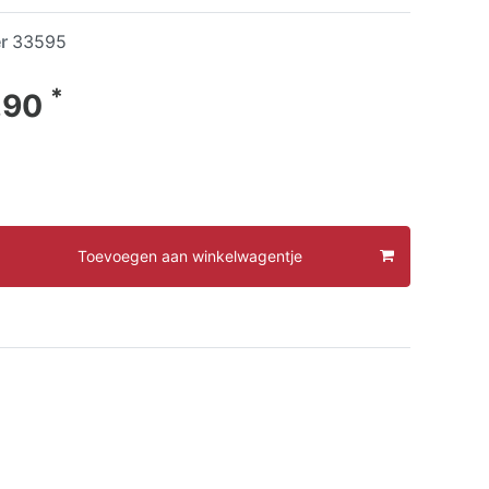
er
33595
*
,90
Toevoegen aan winkelwagentje