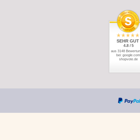
SEHR GUT
4.8 / 5
aus 3148 Bewertu
bei: google.com
shopvote.de