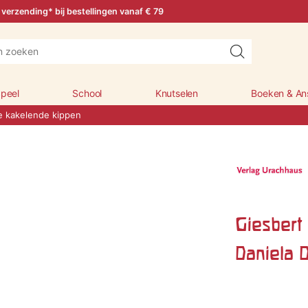
 verzending* bij bestellingen vanaf € 79
peel
School
Knutselen
Boeken & An
e kakelende kippen
Giesbert
Daniela 