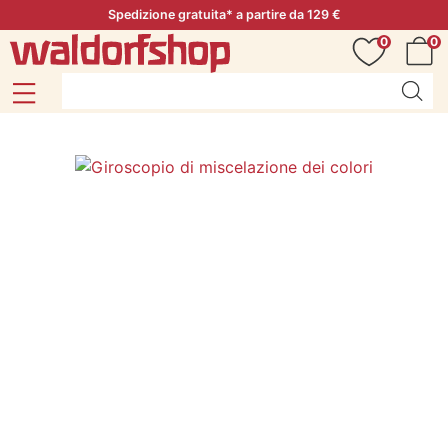
Spedizione gratuita* a partire da 129 €
0
0