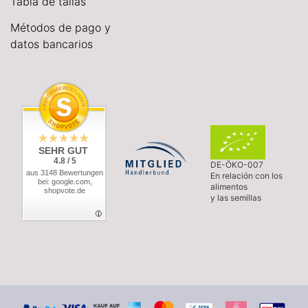
Tabla de tallas
Métodos de pago y
datos bancarios
SEHR GUT
4.8 / 5
DE-ÖKO-007
aus 3148 Bewertungen
En relación con los
bei: google.com,
alimentos
shopvote.de
y las semillas