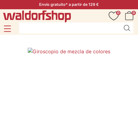
Envío gratuito* a partir de 129 €
0
0