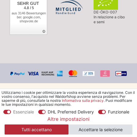
SEHR GUT
4.8 / 5
DE-ÖKO-007
aus 3146 Bewertungen
In relazione a cibo
bei: google.com,
shopvote.de
e semi
Utilizziamo i cookie per ottimizzare la vostra esperienza di navigazione. Con il
vostro consenso, l'acquisto nel Waldorfshop avviene senza problemi. Per
saperne di più, consultate la nostra
Informativa sulla privacy
. Puoi modificare
le tue impostazioni in qualsiasi momento.
© Copyright 2026 Waldorfshop
|
Tutti i diritti riservati.
Essenziale
DHL Preferred Delivery
Funzionale
Altre impostazioni
*Ordina la spedizione gratuita in Italia a partire da 99 €. Sono
Tutti accettano
Accettare la selezione
escluse le merci ingombranti.