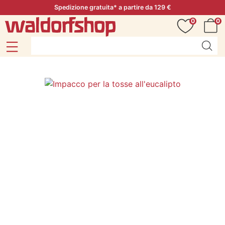
Spedizione gratuita* a partire da 129 €
0
0