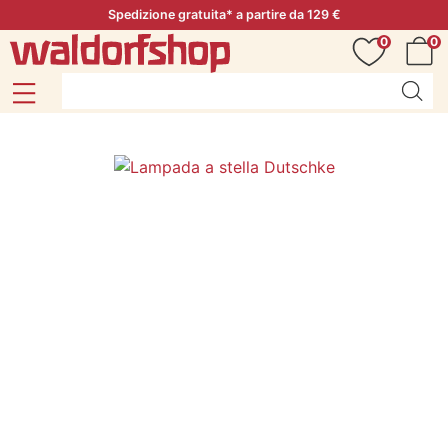
Spedizione gratuita* a partire da 129 €
0
0