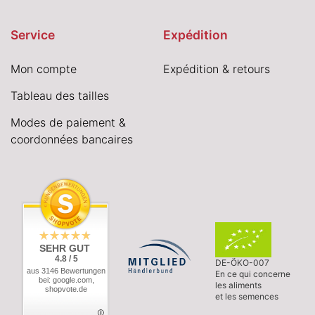
Service
Expédition
Mon compte
Expédition & retours
Tableau des tailles
Modes de paiement &
coordonnées bancaires
SEHR GUT
4.8 / 5
DE-ÖKO-007
aus 3146 Bewertungen
En ce qui concerne
bei: google.com,
les aliments
shopvote.de
et les semences