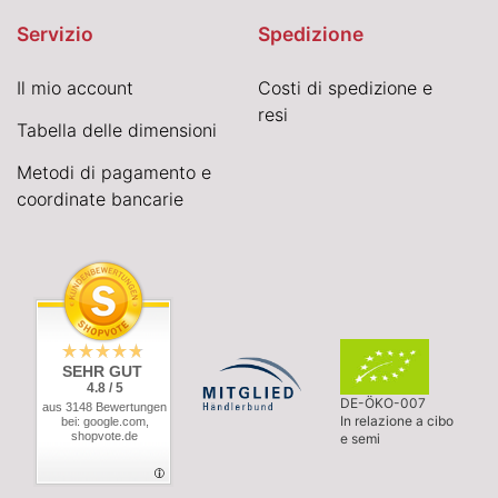
Servizio
Spedizione
Il mio account
Costi di spedizione e
resi
Tabella delle dimensioni
Metodi di pagamento e
coordinate bancarie
SEHR GUT
4.8 / 5
DE-ÖKO-007
aus 3148 Bewertungen
In relazione a cibo
bei: google.com,
shopvote.de
e semi