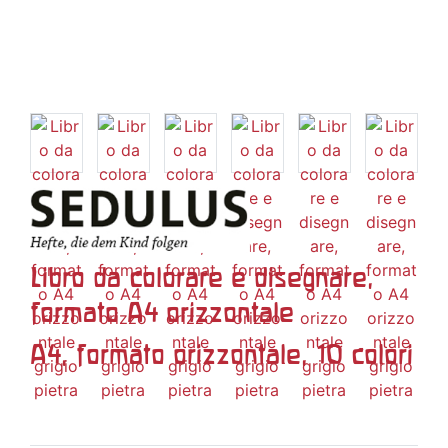
Libro da colorare e disegnare,
formato A4 orizzontale
A4, formato orizzontale, 10 colori