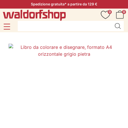
Spedizione gratuita* a partire da 129 €
0
0