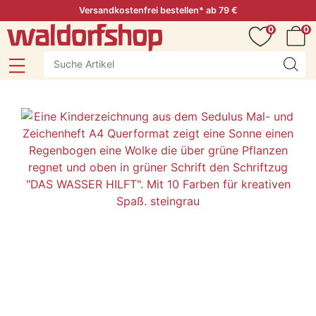
Versandkostenfrei bestellen* ab 79 €
0
0