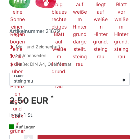
Artikelnummer
21879
Mal- und Zeichenheft
32 Innenseiten
Maße: DIN A4, Querformat
FARBE
*
2,50 EUR
Inhalt
1
St.
Auf Lager