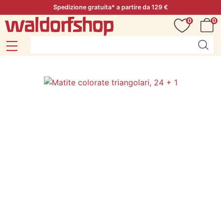
Spedizione gratuita* a partire da 129 €
0
0