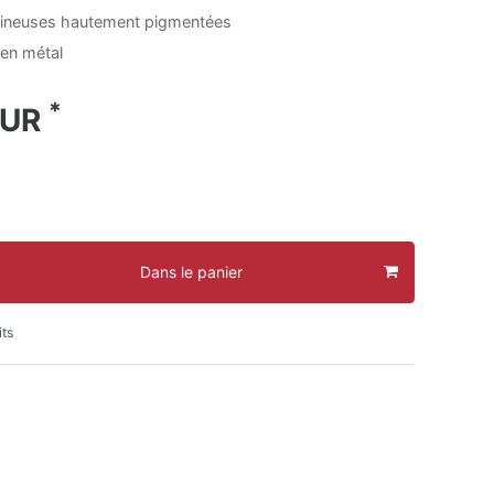
mineuses hautement pigmentées
 en métal
*
EUR
Dans le panier
its