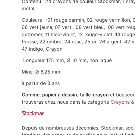
Contenu : 24 crayons de couleur Stockmar, 1 cray
métal.
Couleurs : :01 rouge carmin, 02 rouge vermillon, 0
06 vert jaune, 07 vert, 08 vert bleu, 08 vert rou
outremer, 11 bleu-violet, 12 rouge-violet, 13 rouge
Prusse, 22 umbra, 24 rose, 25 or, 26 argent, 42 ma
47 indigo, Crayon
Longueur 175 mm, Ø 10 mm, non laqué
Mine: Ø 6,25 mm
à partir de 3 ans
Gomme, papier à dessin, taille-crayon
et beaucou
trouveras chez nous dans la catégorie
Crayons & 
Stockmar
Depuis de nombreuses décennies, Stockmar, socié
fabrique des produits de qualité pour l'art et l'éd