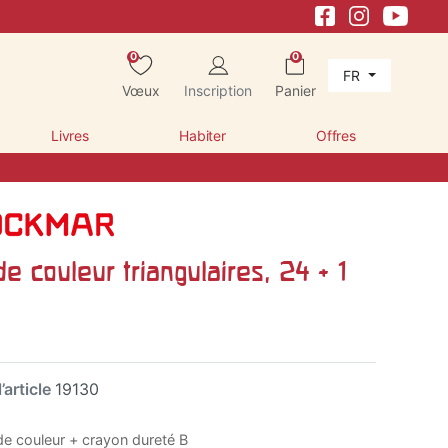
0
0
FR
Vœux
Inscription
Panier
Livres
Habiter
Offres
e couleur triangulaires, 24 + 1
’article
19130
e couleur + crayon dureté B