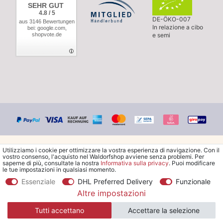
SEHR GUT
4.8 / 5
DE-ÖKO-007
aus 3146 Bewertungen
In relazione a cibo
bei: google.com,
shopvote.de
e semi
Utilizziamo i cookie per ottimizzare la vostra esperienza di navigazione. Con il
vostro consenso, l'acquisto nel Waldorfshop avviene senza problemi. Per
saperne di più, consultate la nostra
Informativa sulla privacy
. Puoi modificare
le tue impostazioni in qualsiasi momento.
© Copyright 2026 Waldorfshop
|
Tutti i diritti riservati.
Essenziale
DHL Preferred Delivery
Funzionale
Altre impostazioni
*Ordina la spedizione gratuita in Italia a partire da 99 €. Sono
Tutti accettano
Accettare la selezione
escluse le merci ingombranti.