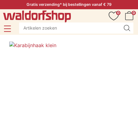
Gratis verzending* bij bestellingen vanaf € 79
0
0