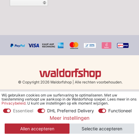
© Copyright 2026 Waldorfshop
|
Alle rechten voorbehouden.
Wij gebruiken cookies om uw surfervaring te optimaliseren. Met uw
*Gratis verzending in Nederland en België vanaf 79 euro bij het
toestemming verloopt uw aankoop in de Waldorfshop soepel. Lees meer in ons
kiezen van de verzendmethode "DHL - Besparing op
Privacybeleid
. U kunt uw instellingen op elk moment wijzigen.
verzendkosten".
Essentieel
DHL Preferred Delivery
Functioneel
Meer instellingen
**Je ontvangt de kortingsbon van € 5 per e-mail nadat je je hebt
aangemeld voor de nieuwsbrief. De kortingsbon is 30 dagen geldig
Allen accepteren
Selectie accepteren
en geldt bij een minimale bestelwaarde van € 30.