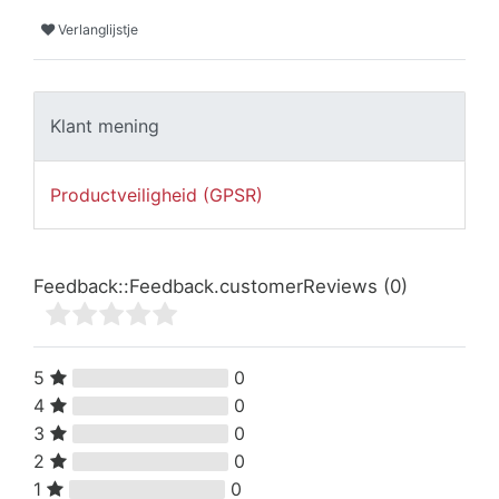
Verlanglijstje
Klant mening
Productveiligheid (GPSR)
Feedback::Feedback.customerReviews
(0)
5
0
4
0
3
0
2
0
1
0