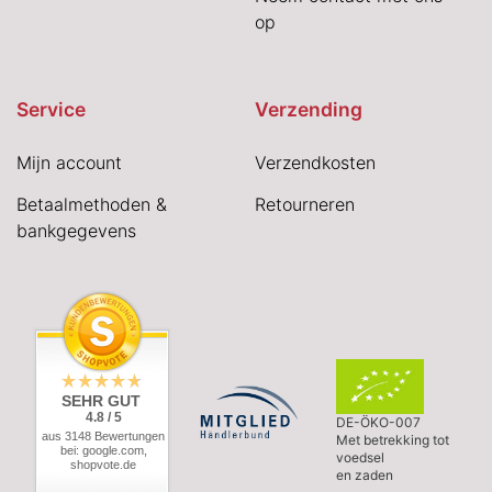
op
Service
Verzending
Mijn account
Verzendkosten
Betaalmethoden &
Retourneren
bankgegevens
SEHR GUT
4.8 / 5
DE-ÖKO-007
aus 3148 Bewertungen
Met betrekking tot
bei: google.com,
voedsel
shopvote.de
en zaden