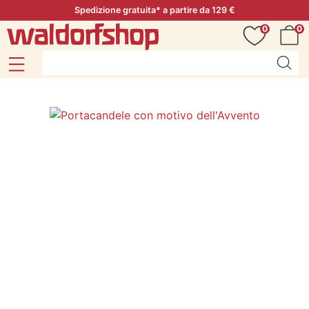
Spedizione gratuita* a partire da 129 €
0
0