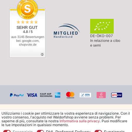
SEHR GUT
4.8 / 5
DE-ÖKO-007
aus 3146 Bewertungen
In relazione a cibo
bei: google.com,
shopvote.de
e semi
Utilizziamo i cookie per ottimizzare la vostra esperienza di navigazione. Con il
vostro consenso, l'acquisto nel Waldorfshop avviene senza problemi. Per
saperne di più, consultate la nostra
Informativa sulla privacy
. Puoi modificare
le tue impostazioni in qualsiasi momento.
© Copyright 2026 Waldorfshop
|
Tutti i diritti riservati.
Essenziale
DHL Preferred Delivery
Funzionale