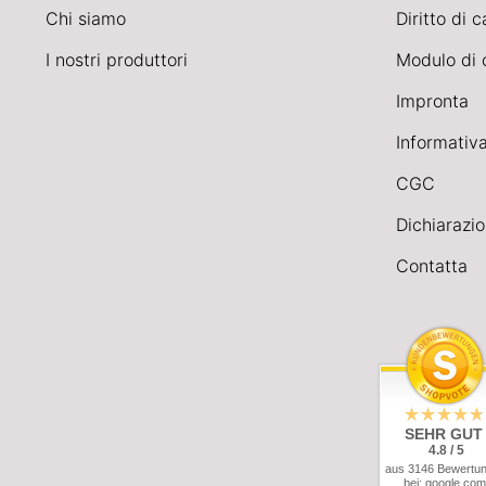
Chi siamo
Diritto di 
I nostri produttori
Modulo di 
Impronta
Informativa
CGC
Dichiarazio
Contatta
SEHR GUT
4.8 / 5
aus 3146 Bewertu
bei: google.com