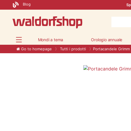
Blog
Sp
Mondi a tema
Orologio annuale
Go to homepage
Tutti i prodotti
Portacandele Grimm i