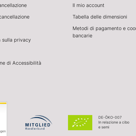
cancellazione
Il mio account
cancellazione
Tabella delle dimensioni
Metodi di pagamento e coo
bancarie
 sulla privacy
ne di Accessibilità
DE-ÖKO-007
In relazione a cibo
e semi
ngen
,