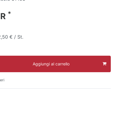
*
UR
,50 € / St.
Aggiungi al carrello
eri