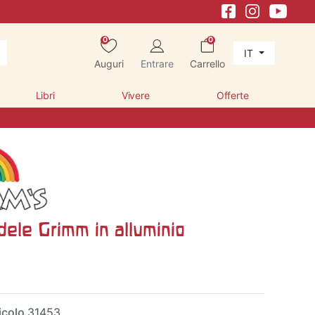
0
0
IT
Auguri
Entrare
Carrello
Libri
Vivere
Offerte
dele Grimm in alluminio
icolo
31453