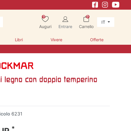
0
0
IT
Auguri
Entrare
Carrello
Libri
Vivere
Offerte
di legno con doppio temperino
icolo
6231
*
EUR