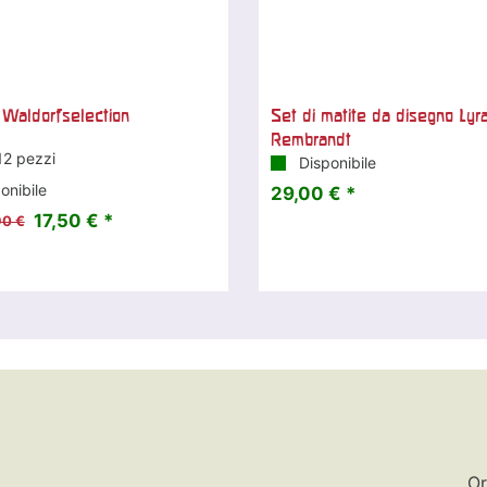
i Waldorfselection
Set di matite da disegno Lyr
Rembrandt
12 pezzi
Disponibile
onibile
29,00 € *
17,50 € *
90 €
Or