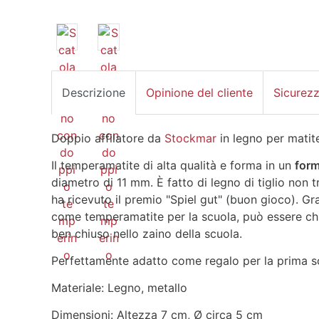
Descrizione
Opinione del cliente
Sicurez
Doppio affilatore da
Stockmar
in legno per matit
Il temperamatite di alta qualità e forma in un
for
diametro di 11 mm. È fatto di legno di tiglio non t
ha ricevuto il premio "Spiel gut" (buon gioco). Gr
come temperamatite per la scuola, può essere ch
ben chiuso nello zaino della scuola.
Perfettamente adatto come regalo per la prima scuo
Materiale: Legno, metallo
Dimensioni: Altezza 7 cm, Ø circa 5 cm