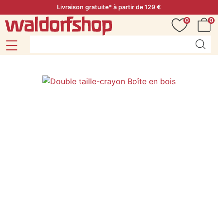
Livraison gratuite* à partir de 129 €
0
0