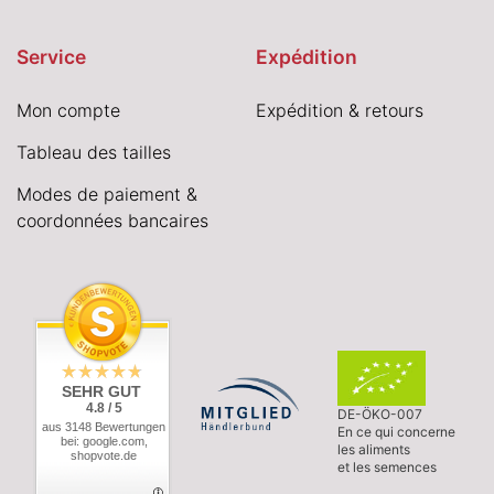
Service
Expédition
Mon compte
Expédition & retours
Tableau des tailles
Modes de paiement &
coordonnées bancaires
SEHR GUT
4.8 / 5
DE-ÖKO-007
aus 3148 Bewertungen
En ce qui concerne
bei: google.com,
les aliments
shopvote.de
et les semences