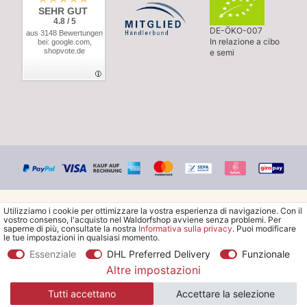
SEHR GUT
4.8 / 5
DE-ÖKO-007
aus 3148 Bewertungen
In relazione a cibo
bei: google.com,
shopvote.de
e semi
Utilizziamo i cookie per ottimizzare la vostra esperienza di navigazione. Con il
vostro consenso, l'acquisto nel Waldorfshop avviene senza problemi. Per
saperne di più, consultate la nostra
Informativa sulla privacy
. Puoi modificare
le tue impostazioni in qualsiasi momento.
© Copyright 2026 Waldorfshop
|
Tutti i diritti riservati.
Essenziale
DHL Preferred Delivery
Funzionale
Altre impostazioni
*Ordina la spedizione gratuita in Italia a partire da 99 €. Sono
Tutti accettano
Accettare la selezione
escluse le merci ingombranti.