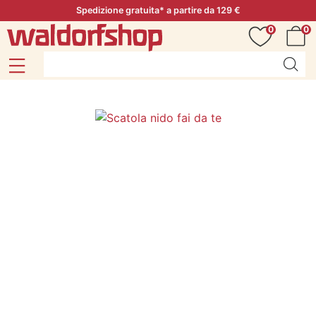
Spedizione gratuita* a partire da 129 €
0
0