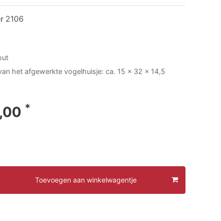
er
2106
out
an het afgewerkte vogelhuisje: ca. 15 x 32 x 14,5
*
,00
Toevoegen aan winkelwagentje