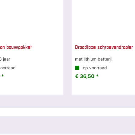
ran bouwpakket
Draadloze schroevendraaier
8 jaar
met lithium batterij
oorraad
op voorraad
 *
€ 36,50 *