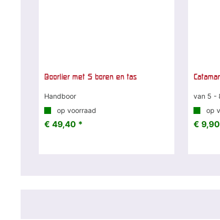
Boorlier met 5 boren en tas
Catama
Handboor
van 5 - 
op voorraad
op v
€ 49,40 *
€ 9,90