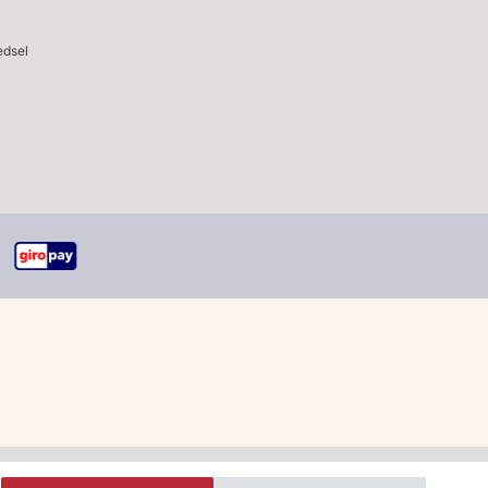
edsel
sparing op verzendkosten".