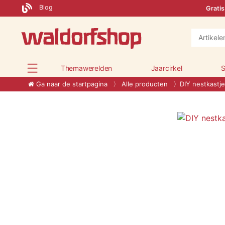
Blog
Gratis
Themawerelden
Jaarcirkel
S
Ga naar de startpagina
Alle producten
DIY nestkastje