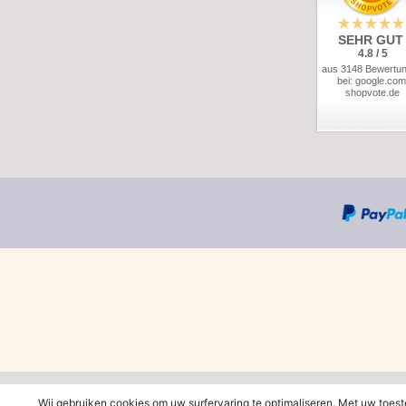
SEHR GUT
4.8 / 5
aus 3148 Bewertu
bei: google.com
shopvote.de
*Gratis verzending in Ned
Wij gebruiken cookies om uw surfervaring te optimaliseren. Met uw toes