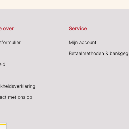
e over
Service
sformulier
Mijn account
Betaalmethoden & bankgeg
eid
jkheidsverklaring
act met ons op