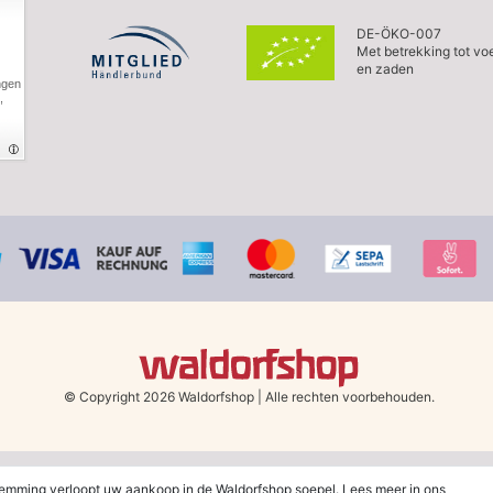
DE-ÖKO-007
Met betrekking tot vo
en zaden
ngen
,
© Copyright 2026 Waldorfshop
|
Alle rechten voorbehouden.
erland en België vanaf 79 euro bij het kiezen van de verzendmethode "DHL - Be
temming verloopt uw aankoop in de Waldorfshop soepel. Lees meer in ons