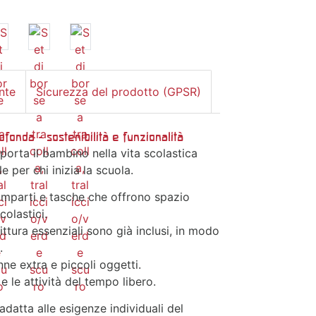
nte
Sicurezza del prodotto (GPSR)
rofonda - sostenibilità e funzionalità
pporta il bambino nella vita scolastica
 per chi inizia la scuola.
comparti e tasche che offrono spazio
colastici.
crittura essenziali sono già inclusi, in modo
.
nne extra e piccoli oggetti.
 e le attività del tempo libero.
datta alle esigenze individuali del