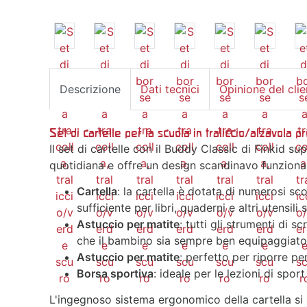
Descrizione
Dati tecnici
Opinione del clie
Set di cartelle per la scuola in traliccio/alzavola p
Il set di cartelle con il Buddy Classic di Finkid su
quotidiana e offre un design scandinavo funzionale
Cartella
: la cartella è dotata di numerosi s
sufficiente per libri, quaderni e altri utensili s
Astuccio per matite
: tutti gli strumenti di s
che il bambino sia sempre ben equipaggiato
Astuccio per matite
: perfetto per riporre pe
Borsa sportiva
: ideale per le lezioni di sport
L'ingegnoso sistema ergonomico della cartella si a