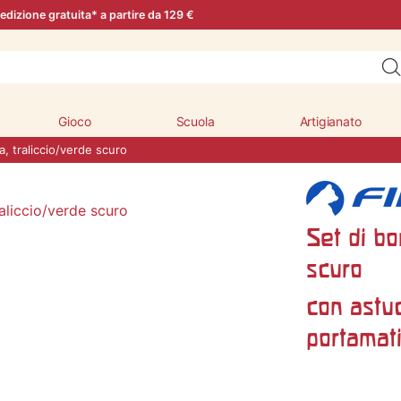
edizione gratuita* a partire da 129 €
Gioco
Scuola
Artigianato
la, traliccio/verde scuro
Set di bo
scuro
con astuc
portamati