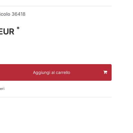
icolo
36418
*
 EUR
Aggiungi al carrello
eri