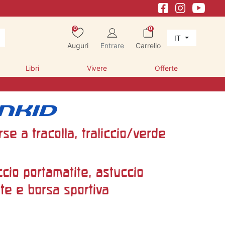
0
0
IT
Auguri
Entrare
Carrello
Libri
Vivere
Offerte
rse a tracolla, traliccio/verde
cio portamatite, astuccio
te e borsa sportiva