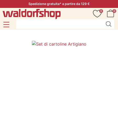
Spedizione gratuita* a partire da 129 €
0
0