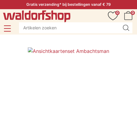
Gratis verzending* bij bestellingen vanaf € 79
0
0