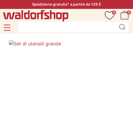
Spedizione gratuita* a partire da 129 €
0
0