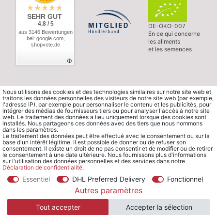
SEHR GUT
4.8 / 5
DE-ÖKO-007
aus 3146 Bewertungen
En ce qui concerne
bei: google.com,
les aliments
shopvote.de
et les semences
Nous utilisons des cookies et des technologies similaires sur notre site web et
traitons les données personnelles des visiteurs de notre site web (par exemple,
l'adresse IP), par exemple pour personnaliser le contenu et les publicités, pour
intégrer des médias de fournisseurs tiers ou pour analyser l'accès à notre site
web. Le traitement des données a lieu uniquement lorsque des cookies sont
installés. Nous partageons ces données avec des tiers que nous nommons
dans les paramètres.
Le traitement des données peut être effectué avec le consentement ou sur la
base d'un intérêt légitime. Il est possible de donner ou de refuser son
consentement. Il existe un droit de ne pas consentir et de modifier ou de retirer
le consentement à une date ultérieure. Nous fournissons plus d'informations
sur l'utilisation des données personnelles et des services dans notre
Déclaration de confidentialité
.
Essentiel
DHL Preferred Delivery
Fonctionnel
© Copyright 2026 Waldorfshop
|
Tous droits réservés.
Autres paramètres
Tout accepter
Accepter la sélection
*Commander en France à partir de 99 € sans frais de port