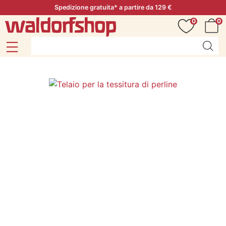
Spedizione gratuita* a partire da 129 €
0
0