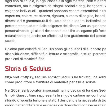
ogni tipo di scuola, in ogni classe e in ogni materia. Non è la for
contenuto, ma le esigenze dei singoli scolari e degli insegnanti.
esigenze individuali, i quaderni possono essere assemblati in ter
copertina, colore, resistenza, rigatura, numero di pagine, inserti
dimensioni e grammatura.Il risultato sono quaderni bellissimi, co
perfettamente adattati alle esigenze del cliente.Con un quadern
personalmente, gli alunni riescono a stabilire un legame più fort
naturalmente ha anche un effetto sul loro gradimento dei contenut
scuola.
Un'altra particolarità di Sedulus sono gli opuscoli di supporto p
disabilità visive, difficoltà di lettura e ortografia, disturbi percett
problemi di motricità fine.
Storia di Sedulus
&lt;a href="https://sedulus.en/"&gt;Sedulus
ha trovato una solid
come produttore e fornitore di materiale per asili e scuole.
Nel 2009, sei laboratori impegnati hanno deciso di fondare Sedu
GmbH.Quest'ultimo rappresenta le singole cartiere nei confronti d
sfondo di questa fusione è stato il desiderio e la necessità di 
valido per soddisfare le esigenze dei dipendenti con necessità d