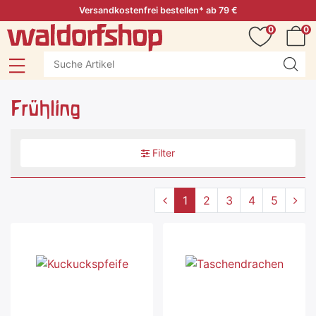
Versandkostenfrei bestellen* ab 79 €
0
0
Frühling
Filter
1
2
3
4
5