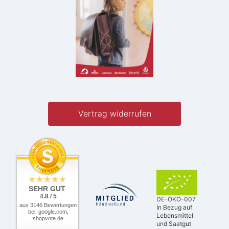
Vertrag widerrufen
SEHR GUT
4.8 / 5
DE-ÖKO-007
aus 3146 Bewertungen
In Bezug auf
bei: google.com,
Lebensmittel
shopvote.de
und Saatgut