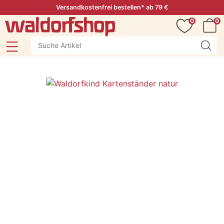
Versandkostenfrei bestellen* ab 79 €
0
0