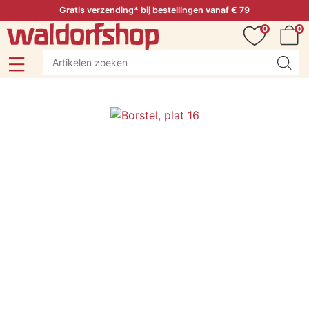
Gratis verzending* bij bestellingen vanaf € 79
0
0