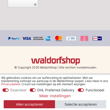
© Copyright 2026 Waldorfshop
|
Alle rechten voorbehouden.
Wij gebruiken cookies om uw surfervaring te optimaliseren. Met uw
*Gratis verzending in Nederland en België vanaf 79 euro bij het
toestemming verloopt uw aankoop in de Waldorfshop soepel. Lees meer in ons
kiezen van de verzendmethode "DHL - Besparing op
Privacybeleid
. U kunt uw instellingen op elk moment wijzigen.
verzendkosten".
Essentieel
DHL Preferred Delivery
Functioneel
Meer instellingen
**Je ontvangt de kortingsbon van € 5 per e-mail nadat je je hebt
aangemeld voor de nieuwsbrief. De kortingsbon is 30 dagen geldig
Allen accepteren
Selectie accepteren
en geldt bij een minimale bestelwaarde van € 30.