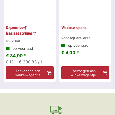
Aquarelverf
Viscose spons
Basisassortiment
voor aquarelleren
6x 20ml
op voorraad
op voorraad
€ 4,00 *
€ 34,90 *
0.12
| € 290,83 / l
Toevoegen aan
Toevoegen aan
winkelwagentje
winkelwagentje