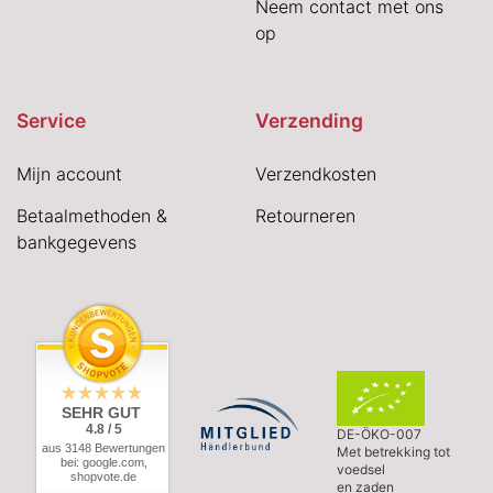
Neem contact met ons
op
Service
Verzending
Mijn account
Verzendkosten
Betaalmethoden &
Retourneren
bankgegevens
SEHR GUT
4.8 / 5
DE-ÖKO-007
aus 3148 Bewertungen
Met betrekking tot
bei: google.com,
voedsel
shopvote.de
en zaden